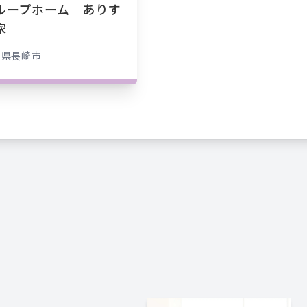
ループホーム ありす
家
崎県
長崎市