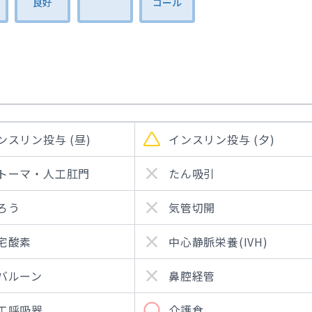
良好
コール
ンスリン投与 (昼)
インスリン投与 (夕)
トーマ・人工肛門
たん吸引
ろう
気管切開
宅酸素
中心静脈栄養(IVH)
バルーン
鼻腔経管
工呼吸器
介護食