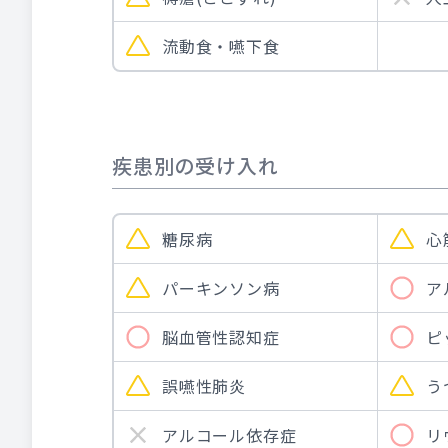
流動食・嚥下食
疾患別の受け入れ
糖尿病
心
パーキンソン病
ア
脳血管性認知症
ピ
誤嚥性肺炎
う
アルコール依存症
リ