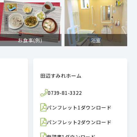
お食事(例)
浴室
田辺すみれホーム
0739-81-3322
パンフレット
1
ダウンロード
パンフレット
2
ダウンロード
申請書
1
ダウンロード