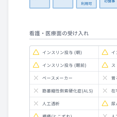
の食事
利用可
看護・医療面の受け入れ
インスリン投与 (朝)
イ
インスリン投与 (眠前)
ス
ペースメーカー
胃
筋萎縮性側索硬化症(ALS)
在
人工透析
尿
褥瘡(とこずれ)
人