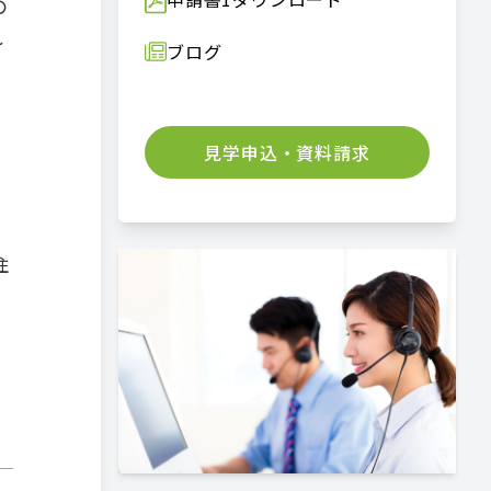
の
れ
ブログ
見学申込・資料請求
住
る