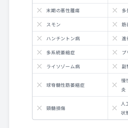
末期の悪性腫瘍
多
スモン
筋
ハンチントン病
進
多系統萎縮症
プ
ライソゾーム病
副
慢
球脊髄性筋萎縮症
炎
人
頸髄損傷
状