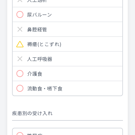
尿バルーン
鼻腔経管
褥瘡(とこずれ)
人工呼吸器
介護食
流動食・嚥下食
疾患別の受け入れ