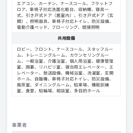
エアコン
カーテン
ナースコール
フラットフ
ロア
車椅子対応洗面化粧台
収納棚
寝具一
式
引き戸式ドア（居室内）
引き戸式ドア（玄
関）
照明器具
車椅子対応トイレ
防災設備
電動介護ベッド
フローリング
間接照明
共用設備
ロビー
フロント
ナースコール
スタッフルー
ム
トレーニングルーム
カウンセリングルー
ム
一般浴室
介護浴室
個人用浴室
健康管理
室
囲碁
リハビリ室
寝台用エレベーター
エ
レベーター
放送設備
機械浴室
洗濯室
玄関
ホール
自販機
車椅子対応トイレ
防災設備
風除室
ダイニングルーム
駐車場
機能訓練
室
食堂
駐輪場
相談室
多目的ホール
事業者