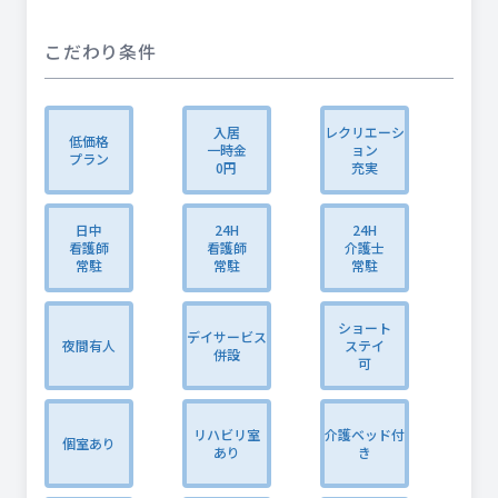
こだわり条件
入居
レクリエーシ
低価格
一時金
ョン
プラン
0円
充実
日中
24H
24H
看護師
看護師
介護士
常駐
常駐
常駐
ショート
デイサービス
夜間有人
ステイ
併設
可
リハビリ室
介護ベッド付
個室あり
あり
き