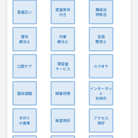
居室家具
機械浴
居室広い
付き
特殊浴
理学
作業
言語
療法士
療法士
聴覚士
理容室
口腔ケア
カラオケ
サービス
インターネッ
園芸庭園
囲碁将棋
ト
利用可
手作り
アクセス
眺望良好
の食事
良好