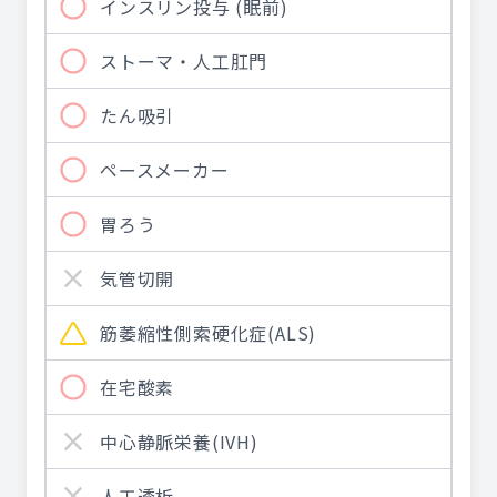
インスリン投与 (眠前)
ストーマ・人工肛門
たん吸引
ペースメーカー
胃ろう
気管切開
筋萎縮性側索硬化症(ALS)
在宅酸素
中心静脈栄養(IVH)
人工透析