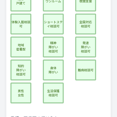
ワンルーム
夜間支援
戸建て
体験入居相談
ショートステ
全国対応
可
イ相談可
相談可
精神
発達
地域
障がい
障がい
密着型
相談可
相談可
知的
身体
障がい
難病相談可
障がい
相談可
男性
生活保護
女性
相談可