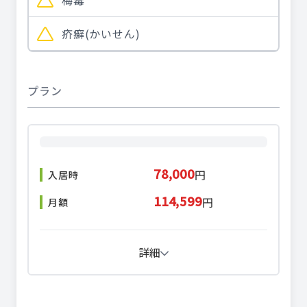
梅毒
疥癬(かいせん)
プラン
78,000
円
入居時
114,599
円
月額
詳細