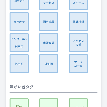
口腔ケア
サービス
スペース
カラオケ
園芸庭園
囲碁将棋
インターネッ
アクセス
ト
眺望良好
良好
利用可
ナース
外出可
外泊可
コール
障がい者タグ
既存