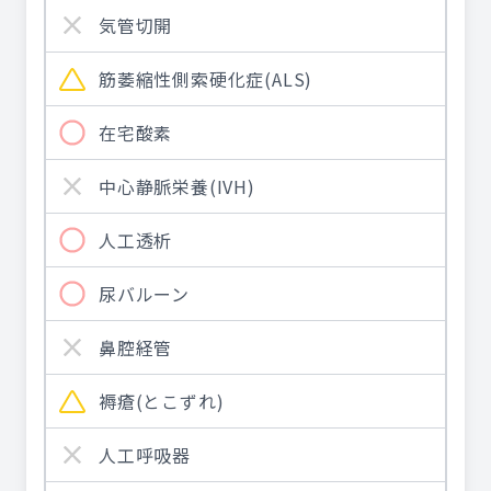
気管切開
筋萎縮性側索硬化症(ALS)
在宅酸素
中心静脈栄養(IVH)
人工透析
尿バルーン
鼻腔経管
褥瘡(とこずれ)
人工呼吸器