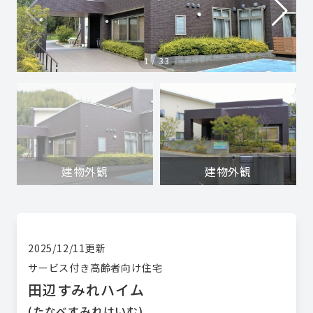
1
/
33
建物外観
建物外観
2025/12/11
更新
サービス付き高齢者向け住宅
田辺すみれハイム
(
たなべすみれはいむ
)