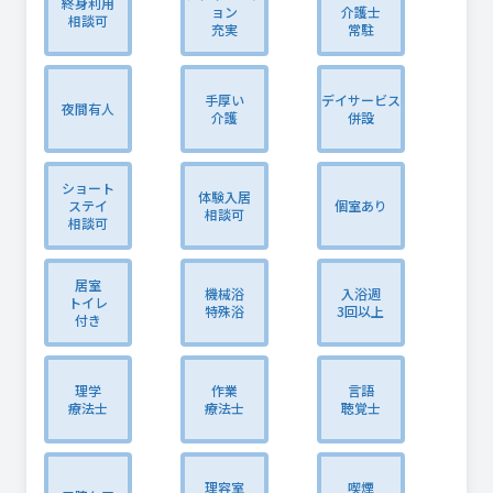
終身利用
ョン
介護士
相談可
充実
常駐
手厚い
デイサービス
夜間有人
介護
併設
ショート
体験入居
ステイ
個室あり
相談可
相談可
居室
機械浴
入浴週
トイレ
特殊浴
3回以上
付き
理学
作業
言語
療法士
療法士
聴覚士
理容室
喫煙