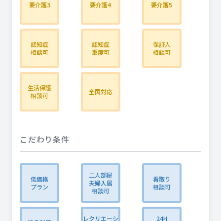
要介護3
要介護4
要介護5
認知症
認知症
保証人
相談可
重度可
相談可
生活保護
全国対応
相談可
こだわり条件
二人部屋
低価格
看取り
夫婦入居
プラン
相談可
相談可
レクリエーシ
24H