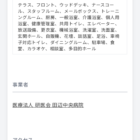
テラス
フロント
ウッドデッキ
ナースコー
ル
スタッフルーム
メールボックス
トレーニ
ングルーム
厨房
一般浴室
介護浴室
個人用
浴室
健康管理室
共用トイレ
エレベーター
放送設備
更衣室
機械浴室
洗濯室
洗面室
玄関ホール
自販機
花壇
談話室
足浴
車椅
子対応トイレ
ダイニングルーム
駐車場
食
堂
カラオケ
相談室
多目的ホール
事業者
医療法人 研医会 田辺中央病院
アクセス