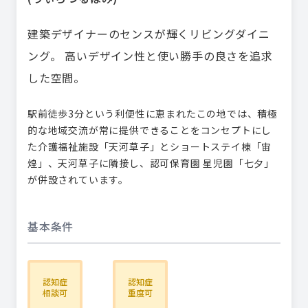
建築デザイナーのセンスが輝くリビングダイニ
ング。 高いデザイン性と使い勝手の良さを追求
した空間。
駅前徒歩3分という利便性に恵まれたこの地では、積極
的な地域交流が常に提供できることをコンセプトにし
た介護福祉施設「天河草子」とショートステイ棟「宙
煌」、天河草子に隣接し、認可保育園 星児園「七夕」
が併設されています。
基本条件
認知症
認知症
相談可
重度可