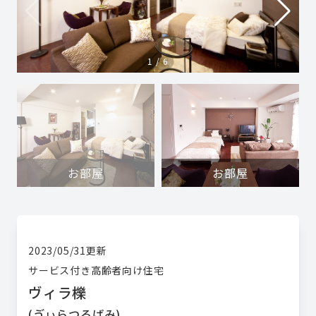
1
/
6
お部屋
お部屋
2023/05/31
更新
サービス付き高齢者向け住宅
ヴィラ櫟
(
ゔぃらつるばみ
)