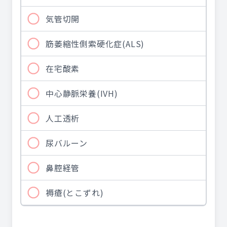
気管切開
筋萎縮性側索硬化症(ALS)
在宅酸素
中心静脈栄養(IVH)
人工透析
尿バルーン
鼻腔経管
褥瘡(とこずれ)