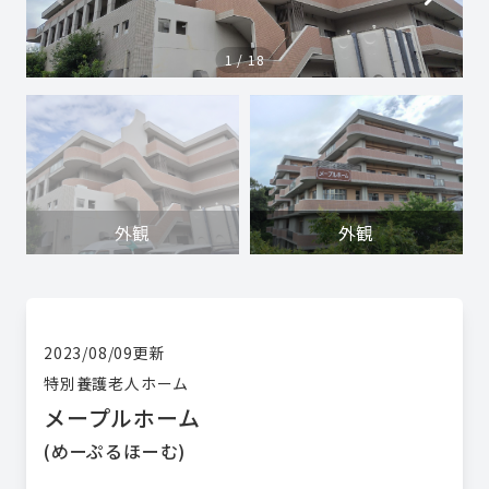
1
/
18
外観
外観
2023/08/09
更新
特別養護老人ホーム
メープルホーム
(
めーぷるほーむ
)