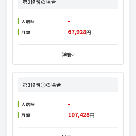
第2段階の場合
-
入居時
67,928
円
月額
詳細
第3段階①の場合
-
入居時
107,428
円
月額