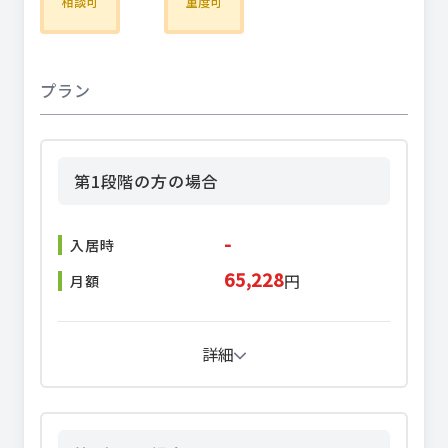
相談可
重度可
プラン
第1段階の方の場合
-
入居時
65,228
円
月額
詳細