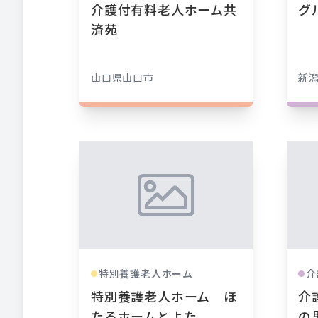
介護付有料老人ホーム共
グ
済苑
山口県
山口市
新
特別養護老人ホーム
介
●
●
特別養護老人ホーム ほ
介
たるホームとよた
の