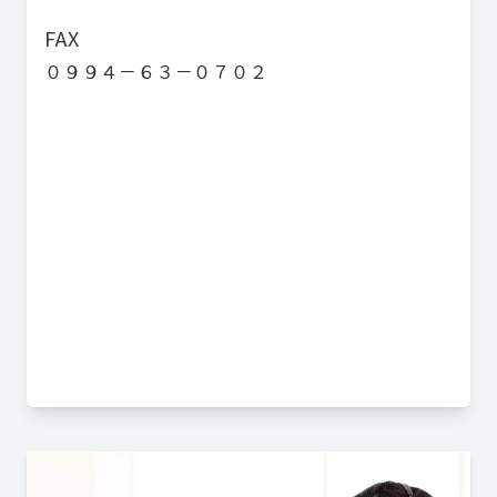
FAX
０９９４－６３－０７０２