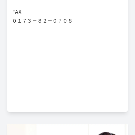
FAX
０１７３－８２－０７０８