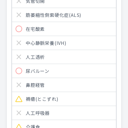
気管切開
筋萎縮性側索硬化症(ALS)
在宅酸素
中心静脈栄養(IVH)
人工透析
尿バルーン
鼻腔経管
褥瘡(とこずれ)
人工呼吸器
介護食