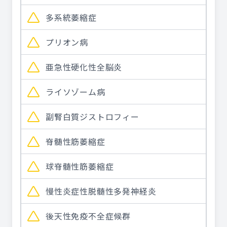
多系統萎縮症
プリオン病
亜急性硬化性全脳炎
ライソゾーム病
副腎白質ジストロフィー
脊髄性筋萎縮症
球脊髄性筋萎縮症
慢性炎症性脱髄性多発神経炎
後天性免疫不全症候群