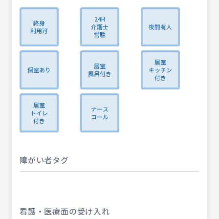
24H
終身
介護士
夜間有人
利用可
常駐
居室
居室
個室あり
キッチン
風呂付き
付き
居室
ナース
トイレ
コール
付き
障がい者タグ
看護・医療面の受け入れ