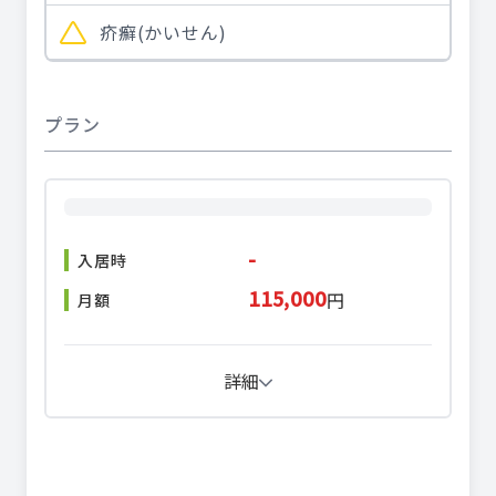
疥癬(かいせん)
プラン
-
入居時
115,000
円
月額
詳細