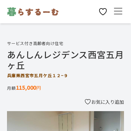
サービス付き高齢者向け住宅
あんしんレジデンス西宮五月
ヶ丘
兵庫県西宮市五月ケ丘１２−９
115,000
円
月額
お気に入り追加